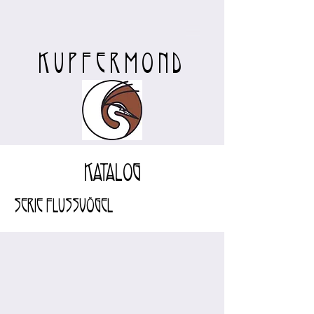
KUPFERMOND
Katalog
Serie Flussvögel