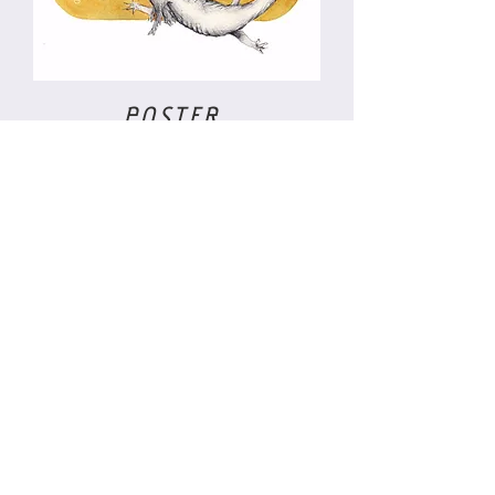
POSTER
Hello Axolotl
DIN A6, Recyclingkarton
25 % des Erlöses gehen an den
Tierschutz
1 EUR