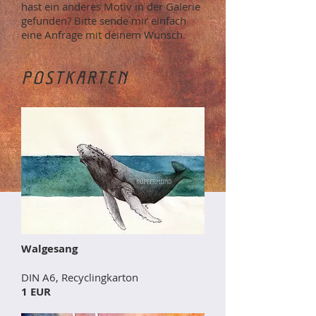
hast ein anderes Motiv in der Galerie
gefunden? Bitte sende mir einfach
eine Anfrage mit deinem Wunsch.
POSTKARTEN
Walgesang
DIN A6, Recyclingkarton
1 EUR