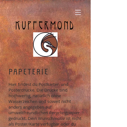
KUPFERMOND
PAPETERIE
Hier findest du Postkarten und
Posterdrucke. Die Drucke sind
hochwertig, natürlich ohne
Wasserzeichen und soweit nicht
anders angegeben auf
umweltfreundlichen Recyclingpapier
gedruckt. Dein Wunschmotiv ist nicht
als Poster/Karte verfügbar oder du